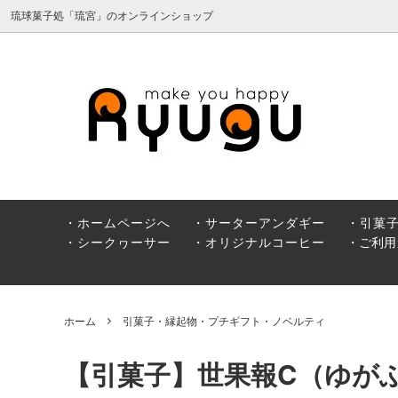
琉球菓子処「琉宮」のオンラインショップ
サーターアンダギー
引菓子
ィ
純黒糖
シーク
・ホームページへ
・サーターアンダギー
・引菓
・シークヮーサー
・オリジナルコーヒー
・ご利用
ホーム
引菓子・縁起物・プチギフト・ノベルティ
【引菓子】世果報C（ゆが