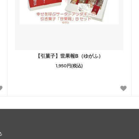
【引菓子】世果報B（ゆがふ）
1,950円(税込)
る