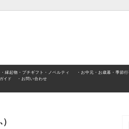
・縁起物・プチギフト・ノベルテ
お中元・お歳暮・季節行事ギフ
ヮーサー
オリジナルコーヒー
子・縁起物・プチギフト・ノベルティ
・お中元・お歳暮・季節行
ガイド
・お問い合わせ
ふ）