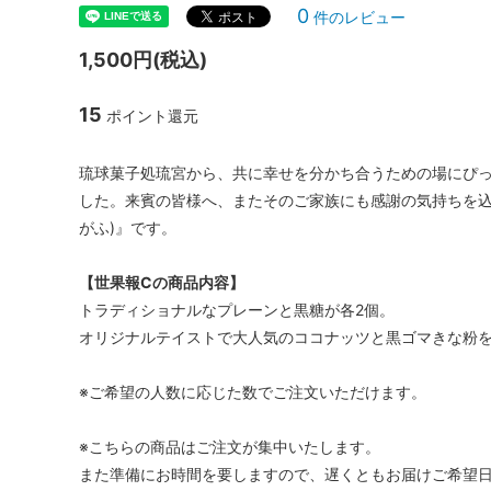
0
件のレビュー
1,500円(税込)
15
ポイント還元
琉球菓子処琉宮から、共に幸せを分かち合うための場にぴっ
した。来賓の皆様へ、またそのご家族にも感謝の気持ちを込
がふ)』です。
【世果報Cの商品内容】
トラディショナルなプレーンと黒糖が各2個。
オリジナルテイストで大人気のココナッツと黒ゴマきな粉を
※ご希望の人数に応じた数でご注文いただけます。
※こちらの商品はご注文が集中いたします。
また準備にお時間を要しますので、遅くともお届けご希望日