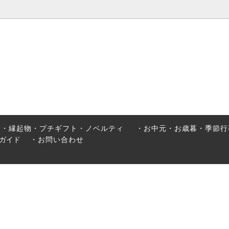
・縁起物・プチギフト・ノベルテ
お中元・お歳暮・季節行事ギフ
ヮーサー
オリジナルコーヒー
子・縁起物・プチギフト・ノベルティ
・お中元・お歳暮・季節行
ガイド
・お問い合わせ